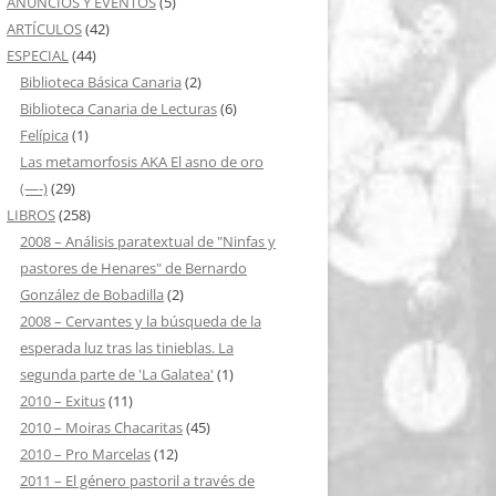
ANUNCIOS Y EVENTOS
(5)
ARTÍCULOS
(42)
ESPECIAL
(44)
Biblioteca Básica Canaria
(2)
Biblioteca Canaria de Lecturas
(6)
Felípica
(1)
Las metamorfosis AKA El asno de oro
(—-)
(29)
LIBROS
(258)
2008 – Análisis paratextual de "Ninfas y
pastores de Henares" de Bernardo
González de Bobadilla
(2)
2008 – Cervantes y la búsqueda de la
esperada luz tras las tinieblas. La
segunda parte de 'La Galatea'
(1)
2010 – Exitus
(11)
2010 – Moiras Chacaritas
(45)
2010 – Pro Marcelas
(12)
2011 – El género pastoril a través de