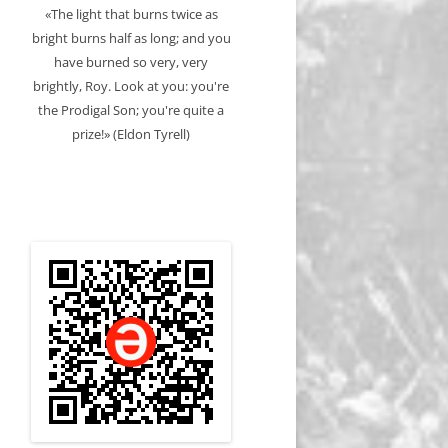
«The light that burns twice as
bright burns half as long; and you
have burned so very, very
brightly, Roy. Look at you: you're
the Prodigal Son; you're quite a
prize!» (Eldon Tyrell)