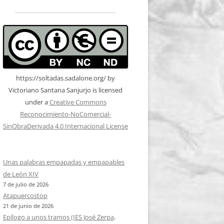
https://soltadas.sadalone.org/
by
Victoriano Santana Sanjurjo
is licensed
under a
Creative Commons
Reconocimiento-NoComercial-
SinObraDerivada 4.0 Internacional License
Unas palabras empapadas y empapables
de León XIV
7 de julio de 2026
Atapuercostop
21 de junio de 2026
Epílogo a unos tramos (IES José Zerpa,