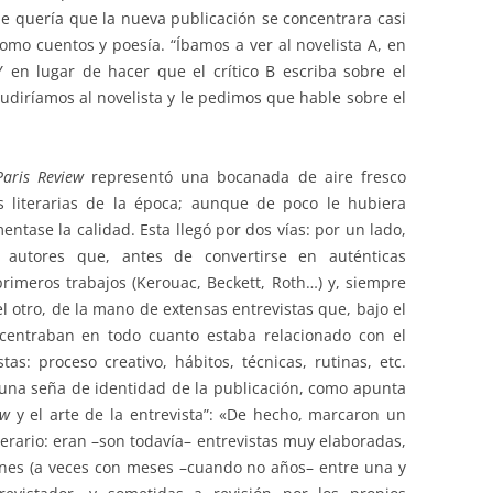
que quería que la nueva publicación se concentrara casi
como cuentos y poesía. “Íbamos a ver al novelista A, en
“Y en lugar de hacer que el crítico B escriba sobre el
cudiríamos al novelista y le pedimos que hable sobre el
aris Review
representó una bocanada de aire fresco
s literarias de la época; aunque de poco le hubiera
ntase la calidad. Esta llegó por dos vías: por un lado,
 autores que, antes de convertirse en auténticas
rimeros trabajos (Kerouac, Beckett, Roth…) y, siempre
l otro, de la mano de extensas entrevistas que, bajo el
 centraban en todo cuanto estaba relacionado con el
tas: proceso creativo, hábitos, técnicas, rutinas, etc.
 una seña de identidad de la publicación, como apunta
ew
y el arte de la entrevista”: «De hecho, marcaron un
terario: eran –son todavía– entrevistas muy elaboradas,
ones (a veces con meses –cuando no años– entre una y