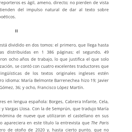
s reporteros es ágil, ameno, directo; no pierden de vista
ntienden del impulso natural de dar al texto sobre
poéticos.
II
stá dividido en dos tomos: el primero, que llega hasta
tas distribuidas en 1 386 páginas; el segundo, 49
eron ocho años de trabajo, lo que justifica el que solo
ización, se contó con cuatro excelentes traductores que
ngüísticas de los textos originales ingleses estén
ro idioma: María Belmonte Barrenechea hizo 19; Javier
Gómez, 36; y ocho, Francisco López Martín.
res en lengua española: Borges, Cabrera Infante, Cela,
z y Vargas Llosa. Con la de Semprún, que tradujo María
 nómina de nueve que utilizaron el castellano en sus
 apareciera en este título la entrevista que
The Paris
ro de otoño de 2020 y, hasta cierto punto, que no