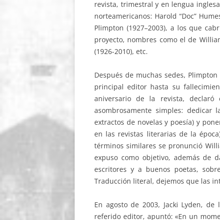
revista, trimestral y en lengua inglesa
norteamericanos: Harold “Doc” Humes
Plimpton (1927–2003), a los que ca
proyecto, nombres como el de Willi
(1926-2010), etc.
Después de muchas sedes, Plimpton a
principal editor hasta su fallecimi
aniversario de la revista, declaró
asombrosamente simples: dedicar la 
extractos de novelas y poesía) y poner
en las revistas literarias de la época
términos similares se pronunció Will
expuso como objetivo, además de dar
escritores y a buenos poetas, sob
Traducción literal, dejemos que las in
En agosto de 2003, Jacki Lyden, de l
referido editor, apuntó: «En un momen