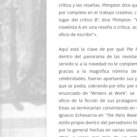
crítica y las reseñas, Plimpton dice 
por completo en el trabajo creativo, 
lugar del crítico B”, dice Plimpton. 
novelista A en una reseña o crítica, a
oficio de escribir”».
Aquí está la clave de por qué
The P
dentro del panorama de las revista
servido si a la novedad no le compleme
gracias a la magnífica nómina de
celebridades, fueron aportando sus p
que se podía, cobrando por ello; por e
enunciado de “Writers at Work”, se
oficio de la ficción de sus protagonis
Estas se terminarían convirtiendo en
Ignacio Echevarría en “
The Paris Revi
estilo propio dentro del periodismo li
por lo general hechas en varias sesi