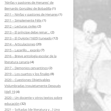
'Ninfas y pastores de Henares' de
Bernardo González de Bobadilla
(1)
2011 – Ninfas y pastores de Henares
(1)
2011 – Simplemente Félix
(1)
2012 – Lecturas civiles
(2)
2013 – El príncipe debe reinar…
(2)
2013 – El Quijote [1605] tuneado
(12)
2014 – Articulaciones
(20)
2015 – Lazarillo… exprés
(7)
2016 – Breve antología escolar de la
literatura canaria
(4)
2017 – Demonios cervantinos
(2)
2019 – Los cuartos y los finales
(8)
2020 – Cuestiones Objetivables
Vislumbradas Inquietamente Después
[del] 19
(4)
2020 – Un docente y otros textos sobre
educación
(32)
2021 – Soltadas [de literatura y…] Uno