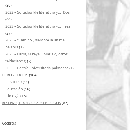
(39)
2022 – Soltadas [de literatura y…] Dos
(44)
2023 – Soltadas [de literatura y…] Tres
(27)
2025 – "Camino", siempre la última
palabra
(1)
2025 – Hilda, Mireya… María (y otros ___
teldesianos)
(2)
2025 – Poesía universitaria palmense
(1)
OTROS TEXTOS
(164)
COVID-19
(11)
Educación
(16)
Filología
(16)
RESEÑAS, PRÓLOGOS Y EPÍLOGOS
(82)
ACCESOS