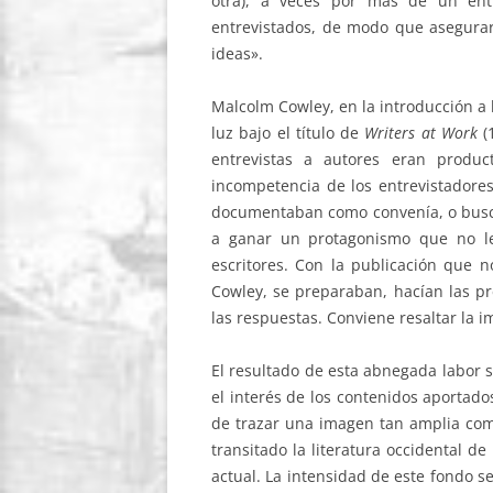
otra), a veces por más de un entr
entrevistados, de modo que asegurar
ideas».
Malcolm Cowley, en la introducción a l
luz bajo el título de
Writers at Work
(1
entrevistas a autores eran produc
incompetencia de los entrevistadores:
documentaban como convenía, o busc
a ganar un protagonismo que no le
escritores. Con la publicación que n
Cowley, se preparaban, hacían las pr
las respuestas. Conviene resaltar la i
El resultado de esta abnegada labor 
el interés de los contenidos aportados
de trazar una imagen tan amplia como
transitado la literatura occidental d
actual. La intensidad de este fondo s