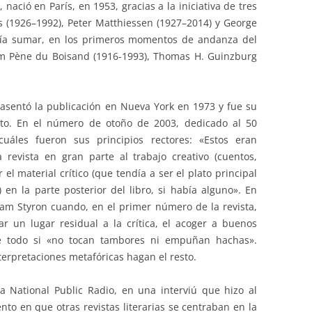
, nació en París, en 1953, gracias a la iniciativa de tres
 (1926–1992), Peter Matthiessen (1927–2014) y George
bría sumar, en los primeros momentos de andanza del
am Pène du Boisand (1916-1993), Thomas H. Guinzburg
sentó la publicación en Nueva York en 1973 y fue su
ento. En el número de otoño de 2003, dedicado al 50
 cuáles fueron sus principios rectores: «Estos eran
revista en gran parte al trabajo creativo (cuentos,
 el material crítico (que tendía a ser el plato principal
) en la parte posterior del libro, si había alguno». En
iam Styron cuando, en el primer número de la revista,
 un lugar residual a la crítica, el acoger a buenos
re todo si «no tocan tambores ni empuñan hachas».
terpretaciones metafóricas hagan el resto.
a National Public Radio, en una interviú que hizo al
to en que otras revistas literarias se centraban en la