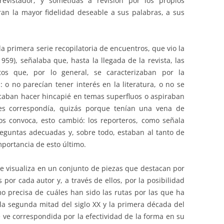
evistador, y sometidas a revisión por los propios
an la mayor fidelidad deseable a sus palabras, a sus
a primera serie recopilatoria de encuentros, que vio la
959), señalaba que, hasta la llegada de la revista, las
tos que, por lo general, se caracterizaban por la
 o no parecían tener interés en la literatura, o no se
aban hacer hincapié en temas superfluos o aspiraban
s correspondía, quizás porque tenían una vena de
os convoca, esto cambió: los reporteros, como señala
eguntas adecuadas y, sobre todo, estaban al tanto de
mportancia de esto último.
se visualiza en un conjunto de piezas que destacan por
 por cada autor y, a través de ellos, por la posibilidad
 precisa de cuáles han sido las rutas por las que ha
e la segunda mitad del siglo XX y la primera década del
e ve correspondida por la efectividad de la forma en su