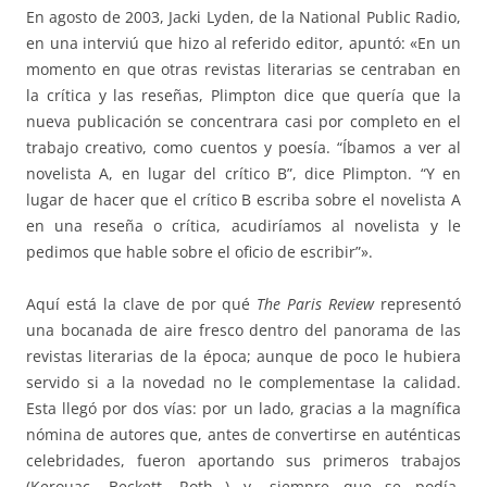
En agosto de 2003, Jacki Lyden, de la National Public Radio,
en una interviú que hizo al referido editor, apuntó: «En un
momento en que otras revistas literarias se centraban en
la crítica y las reseñas, Plimpton dice que quería que la
nueva publicación se concentrara casi por completo en el
trabajo creativo, como cuentos y poesía. “Íbamos a ver al
novelista A, en lugar del crítico B”, dice Plimpton. “Y en
lugar de hacer que el crítico B escriba sobre el novelista A
en una reseña o crítica, acudiríamos al novelista y le
pedimos que hable sobre el oficio de escribir”».
Aquí está la clave de por qué
The Paris Review
representó
una bocanada de aire fresco dentro del panorama de las
revistas literarias de la época; aunque de poco le hubiera
servido si a la novedad no le complementase la calidad.
Esta llegó por dos vías: por un lado, gracias a la magnífica
nómina de autores que, antes de convertirse en auténticas
celebridades, fueron aportando sus primeros trabajos
(Kerouac, Beckett, Roth…) y, siempre que se podía,