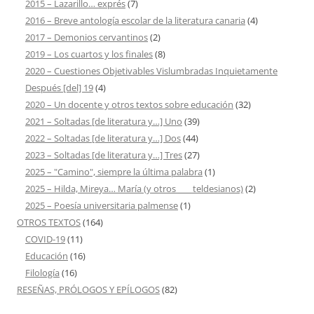
2015 – Lazarillo… exprés
(7)
2016 – Breve antología escolar de la literatura canaria
(4)
2017 – Demonios cervantinos
(2)
2019 – Los cuartos y los finales
(8)
2020 – Cuestiones Objetivables Vislumbradas Inquietamente
Después [del] 19
(4)
2020 – Un docente y otros textos sobre educación
(32)
2021 – Soltadas [de literatura y…] Uno
(39)
2022 – Soltadas [de literatura y…] Dos
(44)
2023 – Soltadas [de literatura y…] Tres
(27)
2025 – "Camino", siempre la última palabra
(1)
2025 – Hilda, Mireya… María (y otros ___ teldesianos)
(2)
2025 – Poesía universitaria palmense
(1)
OTROS TEXTOS
(164)
COVID-19
(11)
Educación
(16)
Filología
(16)
RESEÑAS, PRÓLOGOS Y EPÍLOGOS
(82)