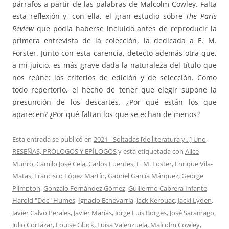
párrafos a partir de las palabras de Malcolm Cowley. Falta
esta reflexión y, con ella, el gran estudio sobre
The Paris
Review
que podía haberse incluido antes de reproducir la
primera entrevista de la colección, la dedicada a E. M.
Forster. Junto con esta carencia, detecto además otra que,
a mi juicio, es más grave dada la naturaleza del título que
nos reúne: los criterios de edición y de selección. Como
todo repertorio, el hecho de tener que elegir supone la
presunción de los descartes. ¿Por qué están los que
aparecen? ¿Por qué faltan los que se echan de menos?
Esta entrada se publicó en
2021 - Soltadas [de literatura y...] Uno
,
RESEÑAS, PRÓLOGOS Y EPÍLOGOS
y está etiquetada con
Alice
Munro
,
Camilo José Cela
,
Carlos Fuentes
,
E. M. Foster
,
Enrique Vila-
Matas
,
Francisco López Martín
,
Gabriel García Márquez
,
George
Plimpton
,
Gonzalo Fernández Gómez
,
Guillermo Cabrera Infante
,
Harold "Doc" Humes
,
Ignacio Echevarría
,
Jack Kerouac
,
Jacki Lyden
,
Javier Calvo Perales
,
Javier Marías
,
Jorge Luis Borges
,
José Saramago
,
Julio Cortázar
,
Louise Glück
,
Luisa Valenzuela
,
Malcolm Cowley
,