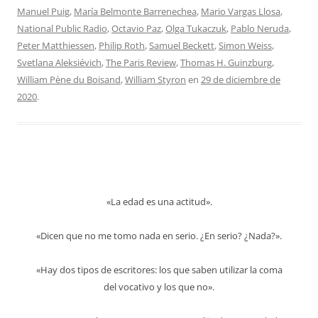
Manuel Puig
,
María Belmonte Barrenechea
,
Mario Vargas Llosa
,
National Public Radio
,
Octavio Paz
,
Olga Tukaczuk
,
Pablo Neruda
,
Peter Matthiessen
,
Philip Roth
,
Samuel Beckett
,
Simon Weiss
,
Svetlana Aleksiévich
,
The Paris Review
,
Thomas H. Guinzburg
,
William Pène du Boisand
,
William Styron
en
29 de diciembre de
2020
.
«La edad es una actitud».
«Dicen que no me tomo nada en serio. ¿En serio? ¿Nada?».
«Hay dos tipos de escritores: los que saben utilizar la coma
del vocativo y los que no».