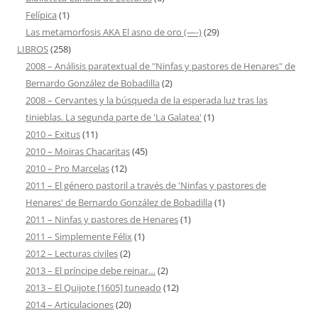
Felípica
(1)
Las metamorfosis AKA El asno de oro (—-)
(29)
LIBROS
(258)
2008 – Análisis paratextual de "Ninfas y pastores de Henares" de
Bernardo González de Bobadilla
(2)
2008 – Cervantes y la búsqueda de la esperada luz tras las
tinieblas. La segunda parte de 'La Galatea'
(1)
2010 – Exitus
(11)
2010 – Moiras Chacaritas
(45)
2010 – Pro Marcelas
(12)
2011 – El género pastoril a través de 'Ninfas y pastores de
Henares' de Bernardo González de Bobadilla
(1)
2011 – Ninfas y pastores de Henares
(1)
2011 – Simplemente Félix
(1)
2012 – Lecturas civiles
(2)
2013 – El príncipe debe reinar…
(2)
2013 – El Quijote [1605] tuneado
(12)
2014 – Articulaciones
(20)