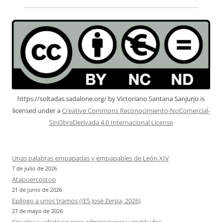
https://soltadas.sadalone.org/
by
Victoriano Santana Sanjurjo
is
licensed under a
Creative Commons Reconocimiento-NoComercial-
SinObraDerivada 4.0 Internacional License
Unas palabras empapadas y empapables de León XIV
7 de julio de 2026
Atapuercostop
21 de junio de 2026
Epílogo a unos tramos (IES José Zerpa, 2026)
27 de mayo de 2026