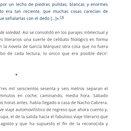
 por un lecho de piedras pulidas, blancas y enormes
do era tan reciente, que muchas cosas carecían de
[3]
e señalarlas con el dedo […]».
 de soledad
. Así se consolidó en los parajes intelectual y
literarios una suerte de celibato filológico en forma
n la novela de García Márquez otra cosa que no fuera
abo de cada lectura, lo único que era posible decir:
+
es mil seiscientos sesenta y seis metros separan el
 minutos en coche; caminando, media hora. Sábado
os horas antes, había llegado a casa de Nacho Cabrera,
reve viaje automovilístico de regreso que ahora cuento y,
pa, el de la salida hacia el fabuloso viaje literario que
 agosto y que ha supuesto el fin de la reconocida y