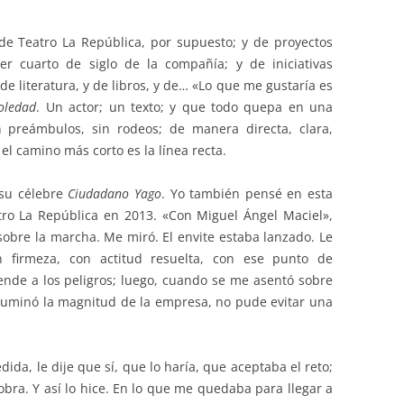
de Teatro La República, por supuesto; y de proyectos
er cuarto de siglo de la compañía; y de iniciativas
 de literatura, y de libros, y de… «Lo que me gustaría es
oledad
. Un actor; un texto; y que todo quepa en una
n preámbulos, sin rodeos; de manera directa, clara,
, el camino más corto es la línea recta.
 su célebre
Ciudadano Yago
. Yo también pensé en esta
tro La República en 2013. «Con Miguel Ángel Maciel»,
 sobre la marcha. Me miró. El envite estaba lanzado. Le
on firmeza, con actitud resuelta, con ese punto de
ende a los peligros; luego, cuando se me asentó sobre
 iluminó la magnitud de la empresa, no pude evitar una
da, le dije que sí, que lo haría, que aceptaba el reto;
bra. Y así lo hice. En lo que me quedaba para llegar a