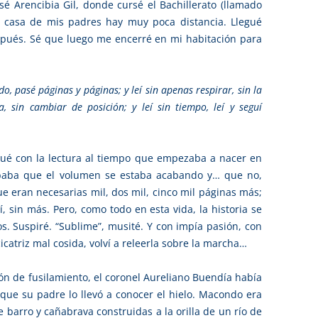
sé Arencibia Gil, donde cursé el Bachillerato (llamado
a casa de mis padres hay muy poca distancia. Llegué
pués. Sé que luego me encerré en mi habitación para
do, pasé páginas y páginas; y leí sin apenas respirar, sin la
 sin cambiar de posición; y leí sin tiempo, leí y seguí
inué con la lectura al tiempo que empezaba a nacer en
obaba que el volumen se estaba acabando y… que no,
e eran necesarias mil, dos mil, cinco mil páginas más;
, sin más. Pero, como todo en esta vida, la historia se
os. Suspiré. “Sublime”, musité. Y con impía pasión, con
catriz mal cosida, volví a releerla sobre la marcha…
ón de fusilamiento, el coronel Aureliano Buendía había
que su padre lo llevó a conocer el hielo. Macondo era
 barro y cañabrava construidas a la orilla de un río de