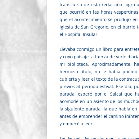
transcurso de esta redacción logro a
que ocurrió en las horas vespertinas 
que el acontecimiento se produjo en 
iglesia de San Gregorio, en el barrio
el Hospital Insular.
Llevaba conmigo un libro para entre
y cuyo paisaje, a fuerza de verlo dia
mi biblioteca. Aproximadamente, h
hermoso título, no le había podido
cubierta y leer el texto de la contra
previos al periodo estival. Ese día, p
parada, esperé por el Salcai que ha
acomodé en un asiento de los muchos 
la siguiente parada, la que había en
antes de emprender el camino ininterr
y empecé a leer.
Leí, leí más, leí mucho más, seguí leyen