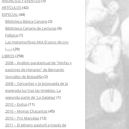
ANUNCIOS Y EVENTOS
(5)
ARTÍCULOS
(42)
ESPECIAL
(44)
Biblioteca Básica Canaria
(2)
Biblioteca Canaria de Lecturas
(6)
Felípica
(1)
Las metamorfosis AKA El asno de oro
(—-)
(29)
LIBROS
(258)
2008 – Análisis paratextual de "Ninfas y
pastores de Henares" de Bernardo
González de Bobadilla
(2)
2008 – Cervantes y la búsqueda de la
esperada luz tras las tinieblas. La
segunda parte de 'La Galatea'
(1)
2010 – Exitus
(11)
2010 – Moiras Chacaritas
(45)
2010 – Pro Marcelas
(12)
2011 – El género pastoril a través de