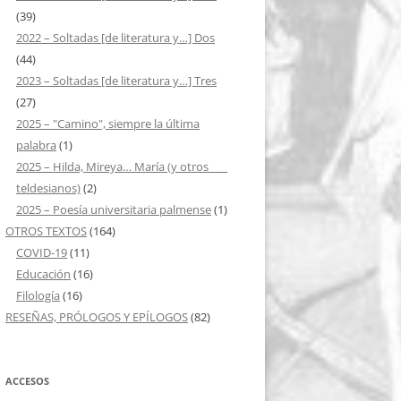
(39)
2022 – Soltadas [de literatura y…] Dos
(44)
2023 – Soltadas [de literatura y…] Tres
(27)
2025 – "Camino", siempre la última
palabra
(1)
2025 – Hilda, Mireya… María (y otros ___
teldesianos)
(2)
2025 – Poesía universitaria palmense
(1)
OTROS TEXTOS
(164)
COVID-19
(11)
Educación
(16)
Filología
(16)
RESEÑAS, PRÓLOGOS Y EPÍLOGOS
(82)
ACCESOS