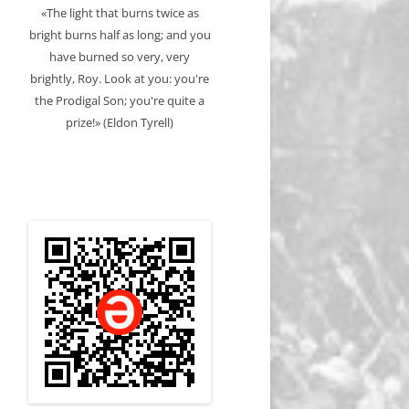
«The light that burns twice as
bright burns half as long; and you
have burned so very, very
brightly, Roy. Look at you: you're
the Prodigal Son; you're quite a
prize!» (Eldon Tyrell)