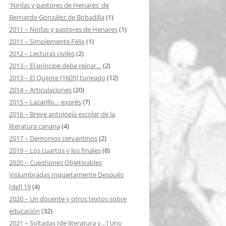
'Ninfas y pastores de Henares' de
Bernardo González de Bobadilla
(1)
2011 – Ninfas y pastores de Henares
(1)
2011 – Simplemente Félix
(1)
2012 – Lecturas civiles
(2)
2013 – El príncipe debe reinar…
(2)
2013 – El Quijote [1605] tuneado
(12)
2014 – Articulaciones
(20)
2015 – Lazarillo… exprés
(7)
2016 – Breve antología escolar de la
literatura canaria
(4)
2017 – Demonios cervantinos
(2)
2019 – Los cuartos y los finales
(8)
2020 – Cuestiones Objetivables
Vislumbradas Inquietamente Después
[del] 19
(4)
2020 – Un docente y otros textos sobre
educación
(32)
2021 – Soltadas [de literatura y…] Uno