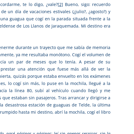
cordarme, te lo digo, ¿vale?
[2]
Bueno, sigo: recuerdo
de un día de vacaciones estivales (¿julio?, ¿agosto?) y
una guagua que cogí en la parada situada frente a la
 teldense de Los Llanos de Jaraquemada. Mi destino era
tenerme durante un trayecto que me sabía de memoria
riamente, ya me resultaba monótono. Cogí el volumen de
acía un par de meses que lo tenía. A pesar de su
 prestar una atención que fuese más allá de ver la
cubierta, quizás porque estaba envuelto en los exámenes
ues, lo cogí sin más, lo puse en la mochila, llegué a la
cía la línea 80, subí al vehículo cuando llegó y me
que estaban sin pasajeros. Tras arrancar y dirigirse a
 la desastrosa estación de guaguas de Telde, la última
umpido hasta mi destino, abrí la mochila, cogí el libro
do, pasé páginas y páginas; leí sin apenas respirar, sin la