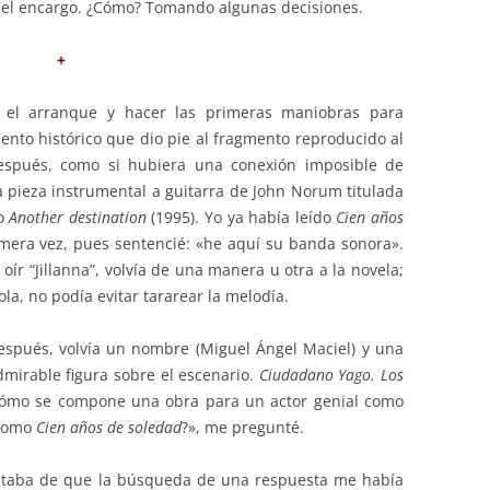
el encargo. ¿Cómo? Tomando algunas decisiones.
+
r el arranque y hacer las primeras maniobras para
ento histórico que dio pie al fragmento reproducido al
después, como si hubiera una conexión imposible de
a pieza instrumental a guitarra de John Norum titulada
co
Another destination
(1995). Yo ya había leído
Cien años
mera vez, pues sentencié: «he aquí su banda sonora».
oír “Jillanna”, volvía de una manera u otra a la novela;
la, no podía evitar tararear la melodía.
espués, volvía un nombre (Miguel Ángel Maciel) y una
dmirable figura sobre el escenario.
Ciudadano Yago. Los
ómo se compone una obra para un actor genial como
 como
Cien años de soledad
?», me pregunté.
cataba de que la búsqueda de una respuesta me había