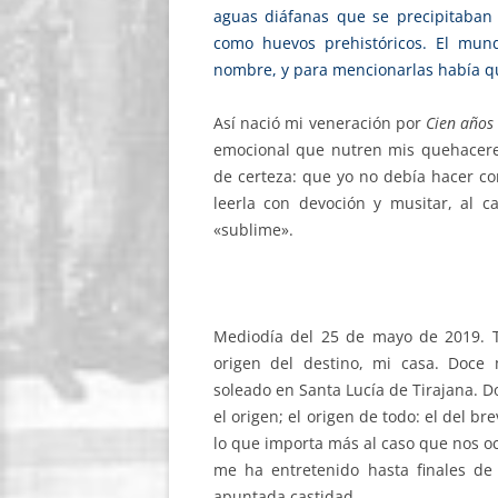
aguas diáfanas que se precipitaban
como huevos prehistóricos. El mun
nombre, y para mencionarlas había qu
Así nació mi veneración por
Cien años
emocional que nutren mis quehaceres 
de certeza: que yo no debía hacer co
leerla con devoción y musitar, al c
«sublime».
Mediodía del 25 de mayo de 2019. Tr
origen del destino, mi casa. Doce
soleado en Santa Lucía de Tirajana. D
el origen; el origen de todo: el del b
lo que importa más al caso que nos ocu
me ha entretenido hasta finales de
apuntada castidad.