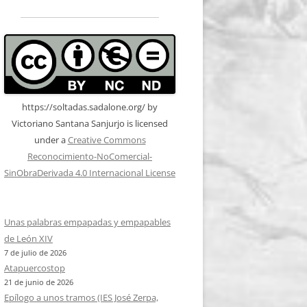
https://soltadas.sadalone.org/
by
Victoriano Santana Sanjurjo
is licensed
under a
Creative Commons
Reconocimiento-NoComercial-
SinObraDerivada 4.0 Internacional License
Unas palabras empapadas y empapables
de León XIV
7 de julio de 2026
Atapuercostop
21 de junio de 2026
Epílogo a unos tramos (IES José Zerpa,