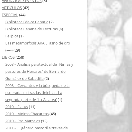
ANUNCIOS Y EVENTOS
(5)
ARTÍCULOS
(42)
ESPECIAL
(44)
Biblioteca Básica Canaria
(2)
Biblioteca Canaria de Lecturas
(6)
Felípica
(1)
Las metamorfosis AKA El asno de oro
(—-)
(29)
LIBROS
(258)
2008 – Análisis paratextual de "Ninfas y
pastores de Henares" de Bernardo
González de Bobadilla
(2)
2008 – Cervantes y la búsqueda de la
esperada luz tras las tinieblas. La
segunda parte de 'La Galatea'
(1)
2010 – Exitus
(11)
2010 – Moiras Chacaritas
(45)
2010 – Pro Marcelas
(12)
2011 – El género pastoril a través de