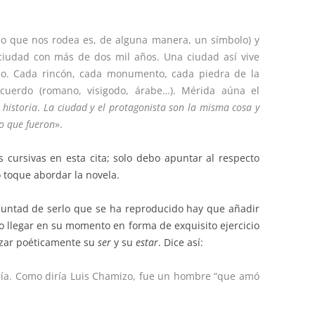
lo que nos rodea es, de alguna manera, un símbolo) y
 ciudad con más de dos mil años. Una ciudad así vive
do. Cada rincón, cada monumento, cada piedra de la
uerdo (romano, visigodo, árabe…). Mérida aúna el
o
historia
.
La ciudad y el protagonista son la misma cosa y
o que fueron
».
s cursivas en esta cita; solo debo apuntar al respecto
toque abordar la novela.
voluntad de serlo que se ha reproducido hay que añadir
o llegar en su momento en forma de exquisito ejercicio
tizar poéticamente su
ser
y su
estar
. Dice así:
ría. Como diría Luis Chamizo, fue un hombre “que amó