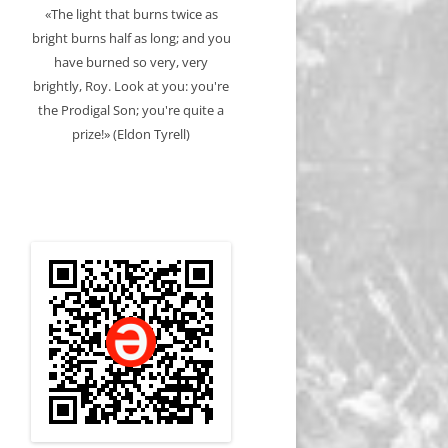
«The light that burns twice as
bright burns half as long; and you
have burned so very, very
brightly, Roy. Look at you: you're
the Prodigal Son; you're quite a
prize!» (Eldon Tyrell)