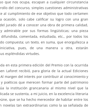
aso que nos ocupa, escapan a cualquier circunstancia
rrollo del concurso, simples cuestiones administrativas
te al cumplimiento de ese objetivo que todo certamen
a ocasión, solo cabe calificar su logro con una gran
 del jurado dé a conocer una obra de primera calidad,
 y admirable por sus formas lingüísticas; una pieza
 difundida, comentada, estudiada, etc., por todos los
ido compuesta; un texto, en suma, que enorgullezca a
iniciativa, pues, de una manera u otra, estarán
sus espléndidas virtudes.
ada en esta primera edición del Premio con la ocurrida
 Laforet recibió, para gloria de la actual Ediciones
. Al margen del interés por contribuir al conocimiento y
cos y poéticos que merecen formar parte del patrimonio
túa la institución grancanaria al mismo nivel que la
dicada se sustenta, a mi juicio, en la excelencia literaria
reúne, que se ha hecho merecedor de habitar entre los
 novelas tan extraordinarias como la ya señalada de