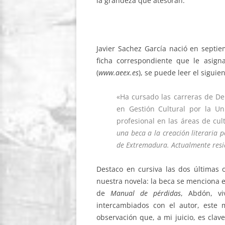
la grandeza que atesoran.
Javier Sachez García nació en septie
ficha correspondiente que le asign
(
www.aeex.es
), se puede leer el siguie
«Ha cursado las carreras de Dere
en Gestión Cultural por la Un
profesional en las áreas de cu
una beca a la creación literaria 
de Extremadura. Actualmente resi
Destaco en cursiva las dos últimas
nuestra novela: la beca se menciona e
de
Manual de pérdidas
, Abdón, v
intercambiados con el autor, este 
observación que, a mi juicio, es clave