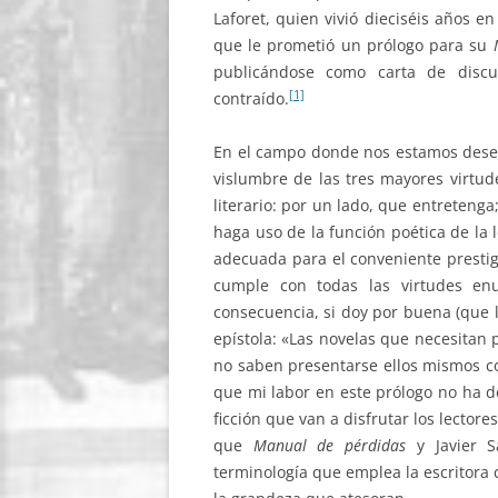
Laforet, quien vivió dieciséis años e
que le prometió un prólogo para su
publicándose como carta de disc
[1]
contraído.
En el campo donde nos estamos desen
vislumbre de las tres mayores virtud
literario: por un lado, que entretenga
haga uso de la función poética de la
adecuada para el conveniente prestig
cumple con todas las virtudes e
consecuencia, si doy por buena (que la
epístola: «Las novelas que necesitan
no saben presentarse ellos mismos co
que mi labor en este prólogo no ha d
ficción que van a disfrutar los lector
que
Manual de pérdidas
y Javier 
terminología que emplea la escritora