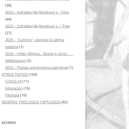
(39)
2022 – Soltadas [de literatura y…] Dos
(44)
2023 – Soltadas [de literatura y…] Tres
(27)
2025 – "Camino", siempre la última
palabra
(1)
2025 – Hilda, Mireya… María (y otros ___
teldesianos)
(2)
2025 – Poesía universitaria palmense
(1)
OTROS TEXTOS
(164)
COVID-19
(11)
Educación
(16)
Filología
(16)
RESEÑAS, PRÓLOGOS Y EPÍLOGOS
(82)
ACCESOS