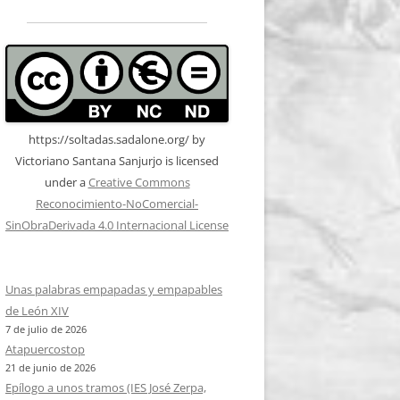
https://soltadas.sadalone.org/
by
Victoriano Santana Sanjurjo
is licensed
under a
Creative Commons
Reconocimiento-NoComercial-
SinObraDerivada 4.0 Internacional License
Unas palabras empapadas y empapables
de León XIV
7 de julio de 2026
Atapuercostop
21 de junio de 2026
Epílogo a unos tramos (IES José Zerpa,