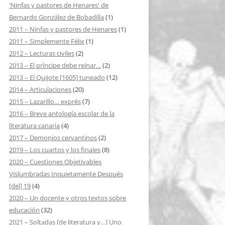
'Ninfas y pastores de Henares' de
Bernardo González de Bobadilla
(1)
2011 – Ninfas y pastores de Henares
(1)
2011 – Simplemente Félix
(1)
2012 – Lecturas civiles
(2)
2013 – El príncipe debe reinar…
(2)
2013 – El Quijote [1605] tuneado
(12)
2014 – Articulaciones
(20)
2015 – Lazarillo… exprés
(7)
2016 – Breve antología escolar de la
literatura canaria
(4)
2017 – Demonios cervantinos
(2)
2019 – Los cuartos y los finales
(8)
2020 – Cuestiones Objetivables
Vislumbradas Inquietamente Después
[del] 19
(4)
2020 – Un docente y otros textos sobre
educación
(32)
2021 – Soltadas [de literatura y…] Uno