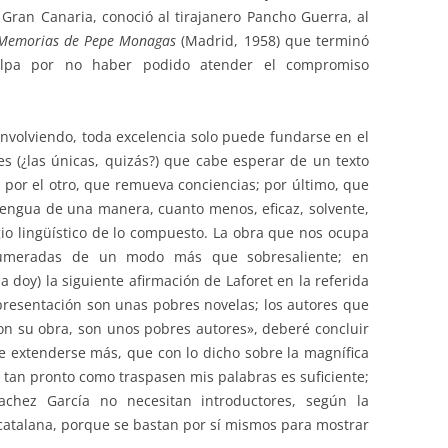
n Gran Canaria, conoció al tirajanero Pancho Guerra, al
Memorias de Pepe Monagas
(Madrid, 1958) que terminó
ulpa por no haber podido atender el compromiso
volviendo, toda excelencia solo puede fundarse en el
es (¿las únicas, quizás?) que cabe esperar de un texto
; por el otro, que remueva conciencias; por último, que
 lengua de una manera, cuanto menos, eficaz, solvente,
io lingüístico de lo compuesto. La obra que nos ocupa
numeradas de un modo más que sobresaliente; en
 doy) la siguiente afirmación de Laforet en la referida
 presentación son unas pobres novelas; los autores que
n su obra, son unos pobres autores», deberé concluir
e extenderse más, que con lo dicho sobre la magnífica
es tan pronto como traspasen mis palabras es suficiente;
Sachez García no necesitan introductores, según la
 catalana, porque se bastan por sí mismos para mostrar